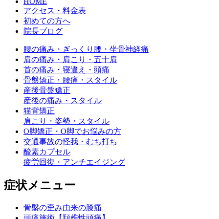
HOME
アクセス・料金表
初めての方へ
院長ブログ
腰の痛み・ぎっくり腰・坐骨神経痛
肩の痛み・肩こり・五十肩
首の痛み・寝違え・頭痛
骨盤矯正・腰痛・スタイル
産後骨盤矯正
産後の痛み・スタイル
猫背矯正
肩こり・姿勢・スタイル
O脚矯正・O脚でお悩みの方
交通事故の怪我・むち打ち
酸素カプセル
疲労回復・アンチエイジング
症状メニュー
骨盤の歪み由来の膝痛
頭痛施術【頚椎性頭痛】