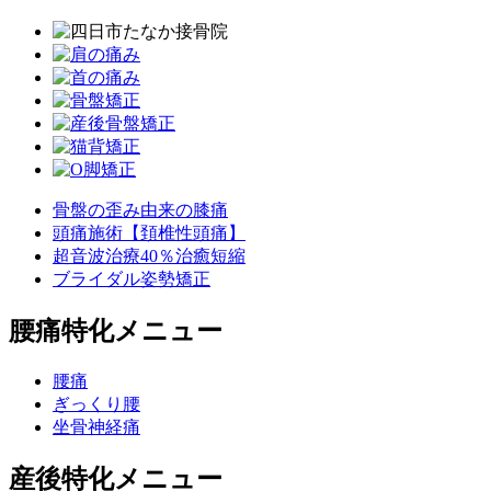
骨盤の歪み由来の膝痛
頭痛施術【頚椎性頭痛】
超音波治療40％治癒短縮
ブライダル姿勢矯正
腰痛特化メニュー
腰痛
ぎっくり腰
坐骨神経痛
産後特化メニュー