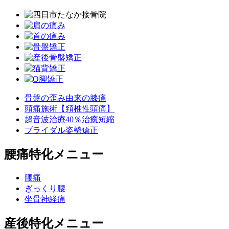
骨盤の歪み由来の膝痛
頭痛施術【頚椎性頭痛】
超音波治療40％治癒短縮
ブライダル姿勢矯正
腰痛特化メニュー
腰痛
ぎっくり腰
坐骨神経痛
産後特化メニュー